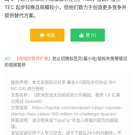
TEC 起步较晚且规模较小，但他们致力于创造更多竞争并
提供替代方案。
收藏
赞 (
1
)


AD：
【视频防暂停扩展】
防止切换标签页/最小化/鼠标失焦等情况
的视频暂停
版权声明：本文采用知识共享 署名4.0国际许可协议 [BY-
NC-SA] 进行授权
文章名称：《欧洲货运太空舱初创公司崛起，融资 1.6 亿美
元挑战 SpaceX》
文章链接：
https://topstip.com/european-cargo-capsule-
startup-rises-raises-160-million-to-challenge-spacex/
转载说明：请注明来自“TopsTip”并加入转载内容页的超链
接。
本站资源仅供个人学习交流，请于下载后24小时内删除，不