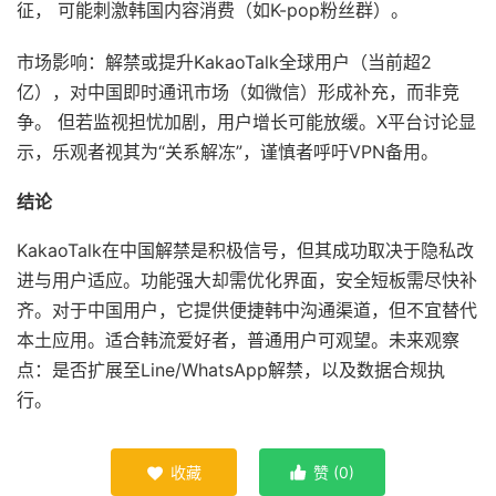
征， 可能刺激韩国内容消费（如K-pop粉丝群）。
市场影响：解禁或提升KakaoTalk全球用户（当前超2
亿），对中国即时通讯市场（如微信）形成补充，而非竞
争。 但若监视担忧加剧，用户增长可能放缓。X平台讨论显
示，乐观者视其为“关系解冻”，谨慎者呼吁VPN备用。
结论
KakaoTalk在中国解禁是积极信号，但其成功取决于隐私改
进与用户适应。功能强大却需优化界面，安全短板需尽快补
齐。对于中国用户，它提供便捷韩中沟通渠道，但不宜替代
本土应用。适合韩流爱好者，普通用户可观望。未来观察
点：是否扩展至Line/WhatsApp解禁，以及数据合规执
行。
收藏
赞 (
0
)

