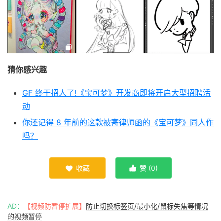
猜你感兴趣
GF 终于招人了!《宝可梦》开发商即将开启大型招聘活
动
你还记得 8 年前的这款被寄律师函的《宝可梦》同人作
吗？
收藏
赞 (
0
)


AD：
【视频防暂停扩展】
防止切换标签页/最小化/鼠标失焦等情况
的视频暂停