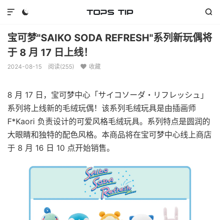



宝可梦"SAIKO SODA REFRESH"系列新玩偶将
于 8 月 17 日上线！
2024-08-15
阅读(
255
)
收藏

8 月 17 日，宝可梦中心「サイコソーダ・リフレッシュ」
系列将上线新的毛绒玩偶！该系列毛绒玩具是由插画师
F*Kaori 负责设计的可爱风格毛绒玩具。系列特点是圆润的
大眼睛和独特的配色风格。本商品将在宝可梦中心线上商店
于 8 月 16 日 10 点开始销售。