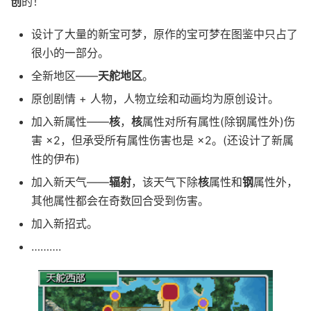
创
的！
设计了大量的新宝可梦，原作的宝可梦在图鉴中只占了
很小的一部分。
全新地区——
天舵地区
。
原创剧情 + 人物，人物立绘和动画均为原创设计。
加入新属性——
核
，
核
属性对所有属性(除钢属性外)伤
害 ×2，但承受所有属性伤害也是 ×2。(还设计了新属
性的伊布)
加入新天气——
辐射
，该天气下除
核
属性和
钢
属性外，
其他属性都会在奇数回合受到伤害。
加入新招式。
……….