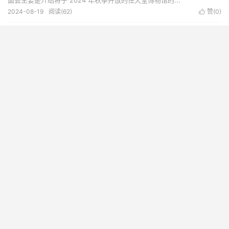
面会主要是介绍将于 2024 年秋季开放的任天堂博物馆的...
2024-08-19
阅读(
62
)
赞(
0
)

《黑神话：悟空》预下载创 Steam 带宽新高，超越《赛博朋克
2077》
《黑神话：悟空》的预下载活动引发了 Steam 平台的带宽使用量创下新
高，峰值达到了 70Tb。这一数据不仅超越了此前《赛博朋克2077》上市
时的 50Tb，还显示了玩家对这款游戏的强烈期待和热情。游戏的预下载
现象反映了市场对新兴游戏的关注...
2024-08-19
阅读(
186
)
赞(
0
)

超级好用的防止网页视频暂停扩展插件
2026-08-06
《黑神话 悟空》媒体评分解禁，目前 MC 均分82
《黑神话 悟空》媒体评分已陆续公布，截止目前 Metacritic 均分为 82
分，共收录了 42 家媒体评分，其中 IGN 给出的评分为 80 分。给出 100
分满分评价的媒体有 4 家，分别是 Gamersky、GamersRD、G...
2024-08-16
阅读(
233
)
赞(
0
)
