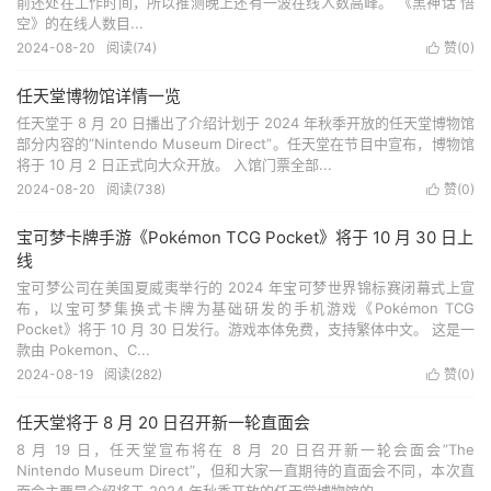
前还处在工作时间，所以推测晚上还有一波在线人数高峰。 《黑神话 悟
空》的在线人数目...
2024-08-20
阅读(
74
)
赞(
0
)

任天堂博物馆详情一览
任天堂于 8 月 20 日播出了介绍计划于 2024 年秋季开放的任天堂博物馆
部分内容的”Nintendo Museum Direct”。任天堂在节目中宣布，博物馆
将于 10 月 2 日正式向大众开放。 入馆门票全部...
2024-08-20
阅读(
738
)
赞(
0
)

宝可梦卡牌手游《Pokémon TCG Pocket》将于 10 月 30 日上
线
宝可梦公司在美国夏威夷举行的 2024 年宝可梦世界锦标赛闭幕式上宣
布，以宝可梦集换式卡牌为基础研发的手机游戏《Pokémon TCG
Pocket》将于 10 月 30 日发行。游戏本体免费，支持繁体中文。 这是一
款由 Pokemon、C...
2024-08-19
阅读(
282
)
赞(
0
)

任天堂将于 8 月 20 日召开新一轮直面会
8 月 19 日，任天堂宣布将在 8 月 20 日召开新一轮会面会”The
Nintendo Museum Direct”，但和大家一直期待的直面会不同，本次直