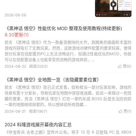
2026-08-06
《黑神话 悟空》性能优化 MOD 整理及使用教程(持续更新)
8.30更新(1)
前言 《黑神话 悟空》作为一款备受期待的大作，其精美的画面和丰富的
游戏内容吸引了无数玩家。然而，这款游戏对硬件配置的要求较高，使得
部分玩家在低配置的PC上无法流畅运行，但通过性能优化的MOD，你就
可以在低配置设备上也能享受到流畅的游戏体验，...
2024-08-22
阅读(
2253
)
赞(
0
)

《黑神话 悟空》全地图一览（含隐藏要素位置）
前言 《黑神话 悟空》现已正式发售，但有相当一部分玩家反映，游戏的
场景布置十分复杂，导致玩家在地图中很容易迷路，如此一来错过一些隐
藏的要素，而且《黑神话 悟空》打完一章的关底 BOSS 后是无法回到前
一章的地图继续探索的，所以想体验所有隐藏...
2024-08-21
阅读(
1907
)
赞(
1
)

2024 科隆游戏展开幕夜内容汇总
《夺宝奇兵 古老之圈》宣传片公布。将于 12 月 9 日登陆 PC 及 XBOX