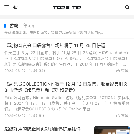



第5页
游戏
全球游戏资讯、攻略指南等，提供游戏玩家感兴趣的话题内容。
《动物森友会 口袋露营广场》将于 11 月 28 日停运
任天堂于 8 月 22 日宣布，将于 11 月 28 日 23 点终止 iOS 和 Android
应用《动物森友会 口袋露营广场》的服务。、 《动物森友会 口袋露营广
场》是《动物森友会》系列的衍生作品，于 2017 年 11 月开始服务。...
2024-08-22
阅读(
134
)
赞(
0
)

《超兄贵COLLECTION》将于 12 月 12 日发售，收录经典肌肉
射击游戏《超兄贵》和《爱·超兄贵》
Edia 公司宣布，Nintendo Switch 游戏《超兄贵COLLECTION》实体版
将于 2024 年 12 月 12 日发售，并于今日（ 8 月 22 日）开始接受预
订。 《超兄贵COLLECTION》将 PC Engine 平台...
2024-08-22
阅读(
161
)
赞(
0
)

超级好用的防止网页视频暂停扩展插件