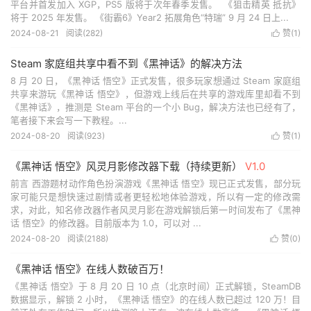
平台并首发加入 XGP，PS5 版将于次年春季发售。 《狙击精英 抵抗》
将于 2025 年发售。 《街霸6》Year2 拓展角色“特瑞” 9 月 24 日上...
2024-08-21
阅读(
282
)
赞(
1
)

Steam 家庭组共享中看不到《黑神话》的解决方法
8 月 20 日，《黑神话 悟空》正式发售，很多玩家想通过 Steam 家庭组
共享来游玩《黑神话 悟空》，但游戏上线后在共享的游戏库里却看不到
《黑神话》，推测是 Steam 平台的一个小 Bug，解决方法也已经有了，
笔者接下来会写一下教程。...
2024-08-20
阅读(
923
)
赞(
1
)

《黑神话 悟空》风灵月影修改器下载（持续更新）
V1.0
前言 西游题材动作角色扮演游戏《黑神话 悟空》现已正式发售，部分玩
家可能只是想快速过剧情或者更轻松地体验游戏，所以有一定的修改需
求，对此，知名修改器作者风灵月影在游戏解锁后第一时间发布了《黑神
话 悟空》的修改器。目前版本为 1.0，可以对 ...
2024-08-20
阅读(
2188
)
赞(
0
)

《黑神话 悟空》在线人数破百万！
《黑神话 悟空》于 8 月 20 日 10 点（北京时间）正式解锁，SteamDB
数据显示，解锁 2 小时，《黑神话 悟空》的在线人数已超过 120 万！目