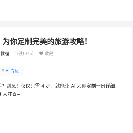
GPT 为你定制完美的旅游攻略！
：
教程
阅读(
675
)
收藏

#
AI 专区
别急！仅仅只需 4 步，就能让 AI 为你定制一份详细、
 人狂喜~