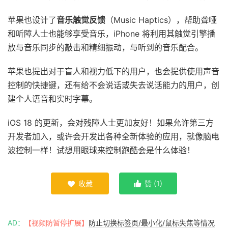
苹果也设计了
音乐触觉反馈
（Music Haptics），帮助聋哑
和听障人士也能够享受音乐，iPhone 将利用其触觉引擎播
放与音乐同步的敲击和精细振动，与听到的音乐配合。
苹果也提出对于盲人和视力低下的用户，也会提供使用声音
控制的快捷键，还有给不会说话或失去说话能力的用户，创
建个人语音和实时字幕。
iOS 18 的更新，会对残障人士更加友好！如果允许第三方
开发者加入，或许会开发出各种全新体验的应用，就像脑电
波控制一样！试想用眼球来控制跑酷会是什么体验！
收藏
赞 (
1
)


AD：
【视频防暂停扩展】
防止切换标签页/最小化/鼠标失焦等情况