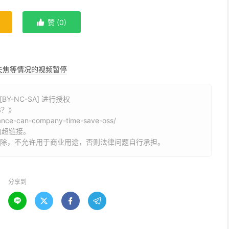
赞 (
0
)

失焦等情况的视频暂停
Y-NC-SA] 进行授权
S？》
stance-can-company-time-save-oss/
的超链接。
删除，不允许用于商业用途，否则法律问题自行承担。
分享到



