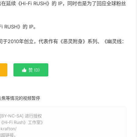
旨在延续《Hi-Fi RUSH》的 IP，同时也是为了回应全球粉丝
 RUSH》的 IP。
三上真司于2010年创立，代表作有《恶灵附身》系列、《幽灵线：
赞 (
0
)

失焦等情况的视频暂停
Y-NC-SA] 进行授权
-Fi Rush》工作室》
krafton/
的超链接。