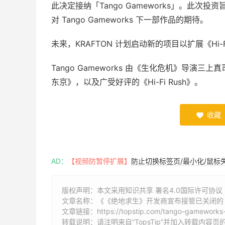
此决定接纳「Tango Gameworks」。此次投资
对 Tango Gameworks 下一部作品的期待。
未来，KRAFTON 计划启动新的项目以扩展《Hi-Fi
Tango Gameworks 由《生化危机》导演
东京》，以及广受好评的《Hi-Fi Rush》。
收藏

AD：
【视频防暂停扩展】
防止切换标签页/最小化/鼠标
版权声明：本文采用知识共享 署名4.0国际许可协议 [B
文章名称：《《绝地求生》开发商宣布接管已关闭的《Hi
文章链接：
https://topstip.com/tango-gameworks-
转载说明：请注明来自“TopsTip”并加入转载内容页