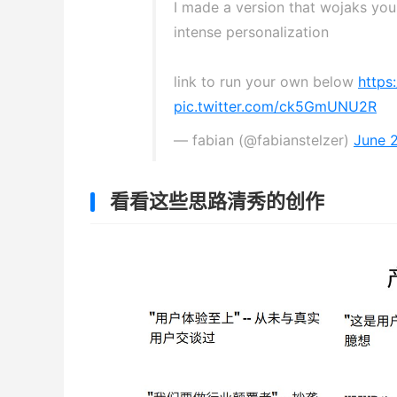
I made a version that wojaks your
intense personalization
link to run your own below
https
pic.twitter.com/ck5GmUNU2R
— fabian (@fabianstelzer)
June 
看看这些思路清秀的创作