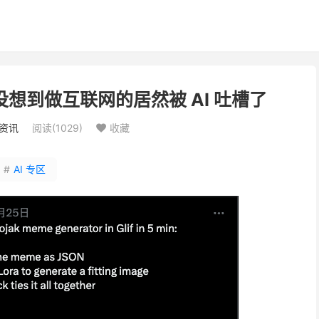
也没想到做互联网的居然被 AI 吐槽了
资讯
阅读(
1029
)
收藏

#
AI 专区