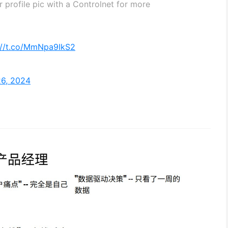
 profile pic with a Controlnet for more
://t.co/MmNpa9IkS2
26, 2024