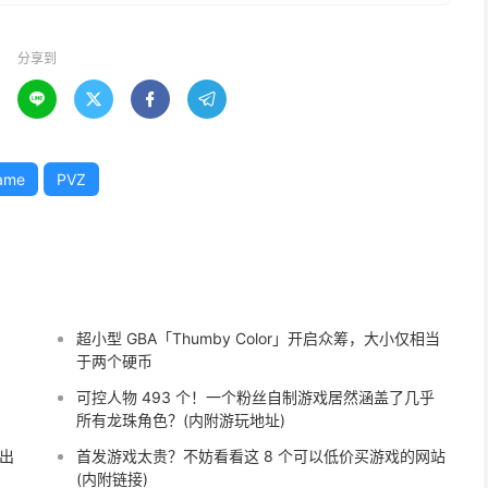
分享到




ame
PVZ
超小型 GBA「Thumby Color」开启众筹，大小仅相当
于两个硬币
可控人物 493 个！一个粉丝自制游戏居然涵盖了几乎
所有龙珠角色？(内附游玩地址)
推出
首发游戏太贵？不妨看看这 8 个可以低价买游戏的网站
(内附链接)