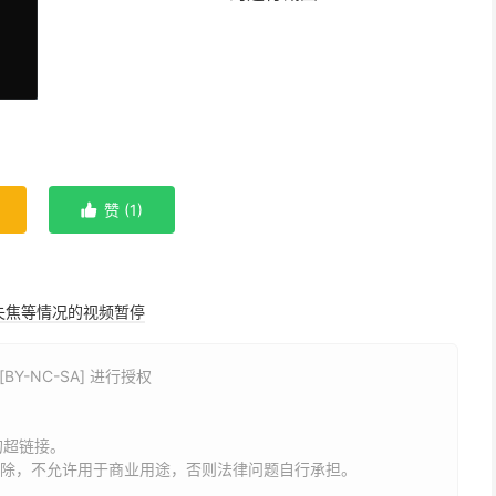
赞 (
1
)

失焦等情况的视频暂停
Y-NC-SA] 进行授权
的超链接。
删除，不允许用于商业用途，否则法律问题自行承担。