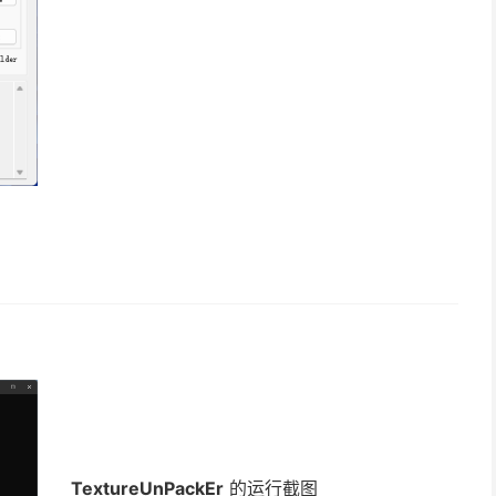
TextureUnPackEr
的运行截图