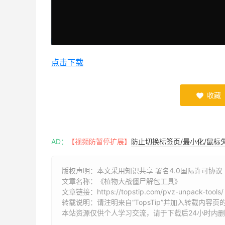
点击下载
收藏

AD：
【视频防暂停扩展】
防止切换标签页/最小化/鼠标
版权声明：本文采用知识共享 署名4.0国际许可协议 [B
文章名称：《植物大战僵尸解包工具》
文章链接：
https://topstip.com/pvz-unpack-tools/
转载说明：请注明来自“TopsTip”并加入转载内容页
本站资源仅供个人学习交流，请于下载后24小时内