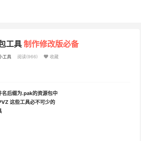
包工具
制作修改版必备
小工具
阅读(
966
)
收藏

名后缀为.pak的资源包中
VZ 这些工具必不可少的
具