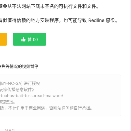
户避免从不法网站下载未签名的可执行文件和文件。
b 等看似值得信赖的地方安装程序，也可能导致 Redline 感染。
赞 (
2
)

失焦等情况的视频暂停
Y-NC-SA] 进行授权
诱玩家传播恶意软件》
-tool-as-bait-to-spread-malware/
的超链接。
删除，不允许用于商业用途，否则法律问题自行承担。
分享到