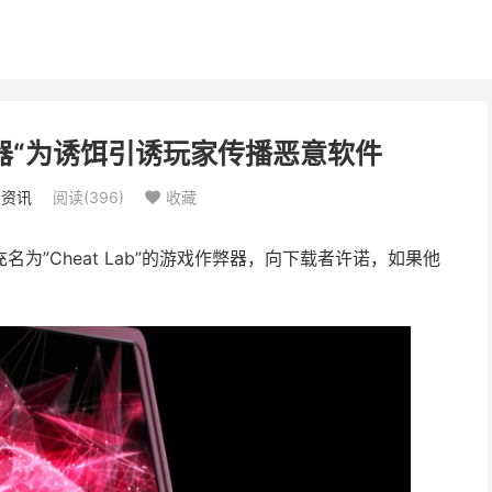
器“为诱饵引诱玩家传播恶意软件
：
资讯
阅读(
396
)
收藏

充名为”Cheat Lab”的游戏作弊器，向下载者许诺，如果他